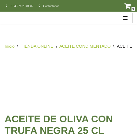
+ 34 976 23 81 82
Contáctanos
0
Saltar
al
contenido
Inicio
\
TIENDA ONLINE
\
ACEITE CONDIMENTADO
\
ACEITE D
ACEITE DE OLIVA CON
TRUFA NEGRA 25 CL