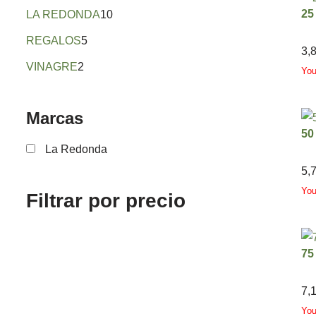
25
LA REDONDA
10
REGALOS
5
3,
VINAGRE
2
Yo
Marcas
50
La Redonda
5,
Yo
Filtrar por precio
75
7,
Yo