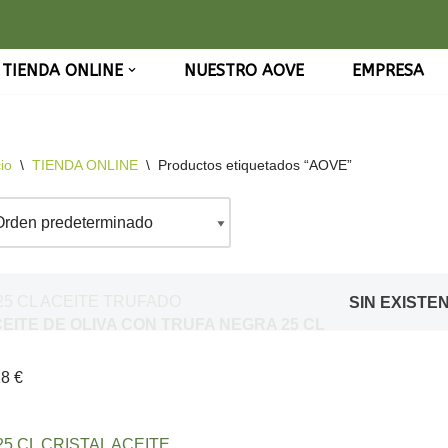
TIENDA ONLINE
NUESTRO AOVE
EMPRESA
cio
\
TIENDA ONLINE
\
Productos etiquetados “AOVE”
SIN EXISTE
EITE DE OLIVA CON TRUFA NEGRA 25 CL
28
€