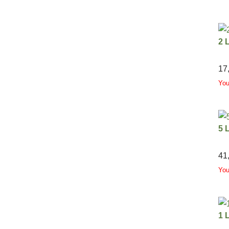
2 
17
Yo
5 
41
Yo
1 