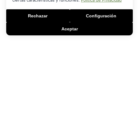
ciertas características y funciones.
Política de Privacidad
Rechazar
Configuración
Aceptar
PROGRAMA KIT DIGITAL FINANCIADO POR LOS FONDOS NEXT GENERATION
DEL
MECANISMO DE RECUPERACIÓN Y RESILIENCIA