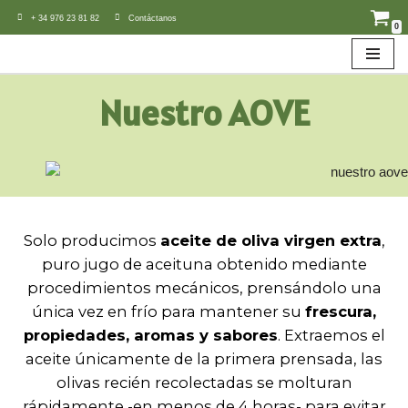
+ 34 976 23 81 82
Contáctanos
0
Saltar
al
contenido
Nuestro AOVE
Solo producimos
aceite de oliva virgen extra
,
puro jugo de aceituna obtenido mediante
procedimientos mecánicos, prensándolo una
única vez en frío para mantener su
frescura,
propiedades, aromas y sabores
. Extraemos el
aceite únicamente de la primera prensada, las
olivas recién recolectadas se molturan
rápidamente -en menos de 4 horas- para evitar