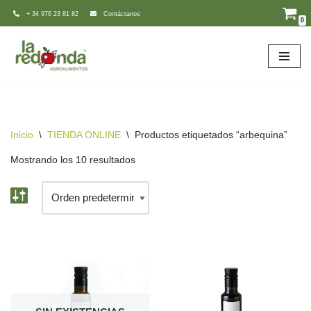
+ 34 976 23 81 82
Contáctanos
0
Saltar
al
contenido
Inicio
\
TIENDA ONLINE
\
Productos etiquetados “arbequina”
Mostrando los 10 resultados