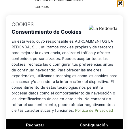
cookies
En esta web, cuyo responsable es
AGROALIMENTOS LA REDONDA, S.L.
COOKIES
, utilizamos
cookies propias y de terceros
para mejorar la experiencia,
analizar el tráfico y ofrecer contenidos personalizados.
Consentimiento de Cookies
Puedes
aceptar todas las cookies, rechazarlas o configurar tus
preferencias
antes de continuar navegando.
En esta web, cuyo responsable es AGROALIMENTOS LA
REDONDA, S.L., utilizamos cookies propias y de terceros
para mejorar la experiencia, analizar el tráfico y ofrecer
Para ofrecer las mejores experiencias, utilizamos tecnologías como las
cookies para almacenar y/o acceder a la información del dispositivo. El
contenidos personalizados. Puedes aceptar todas las
consentimiento de estas tecnologías nos permitirá procesar datos como el
cookies, rechazarlas o configurar tus preferencias antes
comportamiento de navegación o las identificaciones únicas en este sitio.
de continuar navegando. Para ofrecer las mejores
No consentir o retirar el consentimiento, puede afectar negativamente a
experiencias, utilizamos tecnologías como las cookies para
ciertas características y funciones.
almacenar y/o acceder a la información del dispositivo. El
consentimiento de estas tecnologías nos permitirá
procesar datos como el comportamiento de navegación o
las identificaciones únicas en este sitio. No consentir o
Aceptar
retirar el consentimiento, puede afectar negativamente a
ciertas características y funciones.
Política de Privacidad
Denegar
Rechazar
Configuración
Ver preferencias