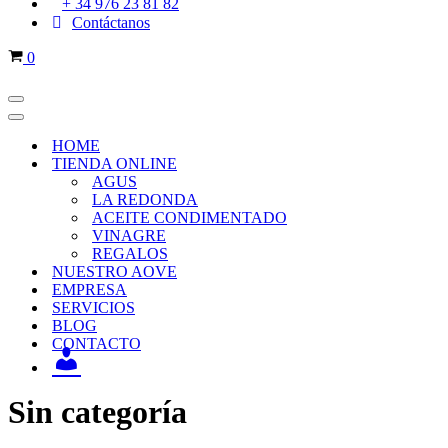
/
+ 34 976 23 81 82
REGÍSTRATE
Contáctanos
0
HOME
TIENDA ONLINE
AGUS
LA REDONDA
ACEITE CONDIMENTADO
VINAGRE
REGALOS
NUESTRO AOVE
EMPRESA
SERVICIOS
BLOG
CONTACTO
INICIO
SESIÓN
/
Sin categoría
REGÍSTRATE