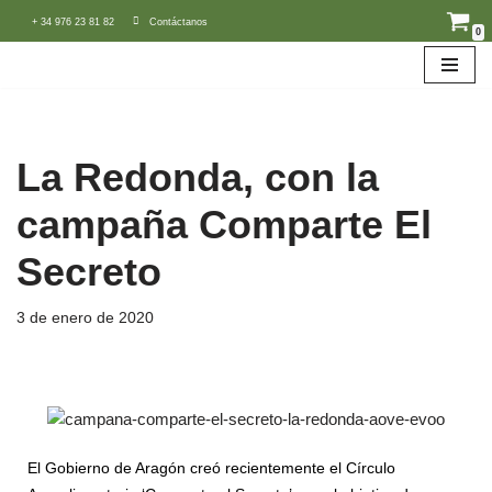
+ 34 976 23 81 82
Contáctanos
0
Saltar
al
contenido
La Redonda, con la
campaña Comparte El
Secreto
3 de enero de 2020
El Gobierno de Aragón creó recientemente el Círculo