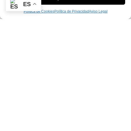
ES
Política de Cookies
Política de Privacidad
Aviso Legal
PROGRAMA KIT DIGITAL FINANCIADO POR LOS FONDOS NEXT GENERATION
DEL
MECANISMO DE RECUPERACIÓN Y RESILIENCIA
Empresa familiar aragonesa dedicada a la producción y
comercialización agroalimentaria desde hace más de 35 años.
Nos dedicamos principalmente a la elaboración de aceites de
oliva virgen extra de la mejor calidad mediante la explotación