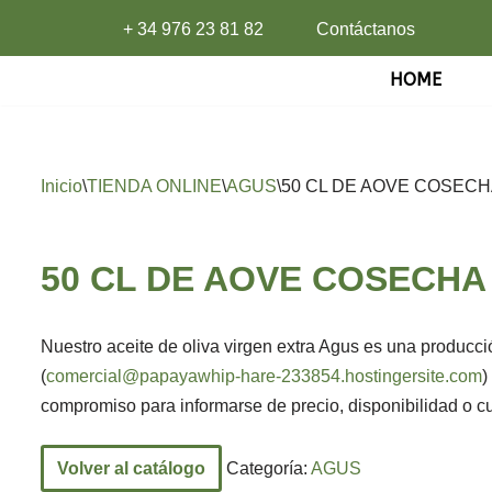
+ 34 976 23 81 82
Contáctanos
Saltar
HOME
al
contenido
Inicio
\
TIENDA ONLINE
\
AGUS
\
50 CL DE AOVE COSEC
50 CL DE AOVE COSECH
Nuestro aceite de oliva virgen extra Agus es una producc
(
comercial@papayawhip-hare-233854.hostingersite.com
)
compromiso para informarse de precio, disponibilidad o cu
Volver al catálogo
Categoría:
AGUS