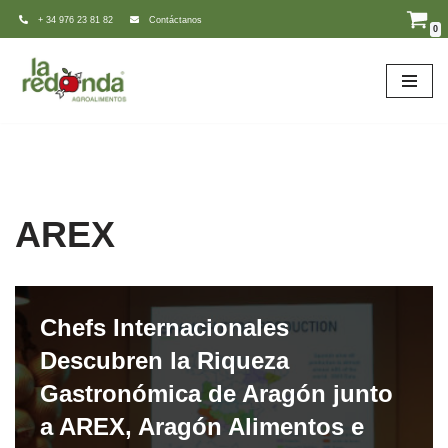
+ 34 976 23 81 82
Contáctanos
0
Saltar
al
contenido
AREX
Chefs Internacionales
Descubren la Riqueza
Gastronómica de Aragón junto
a AREX, Aragón Alimentos e