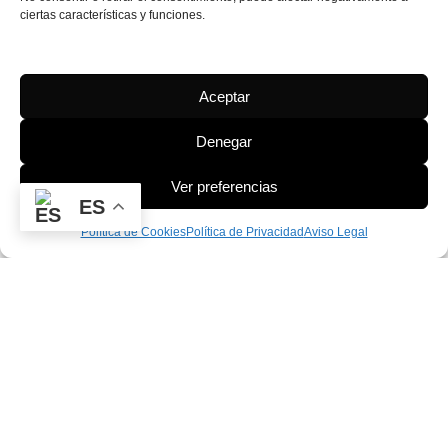
ciertas características y funciones.
Aceptar
Denegar
Ver preferencias
ES
Política de Cookies
Política de Privacidad
Aviso Legal
PROGRAMA KIT DIGITAL FINANCIADO POR LOS FONDOS NEXT GENERATION
DEL
MECANISMO DE RECUPERACIÓN Y RESILIENCIA