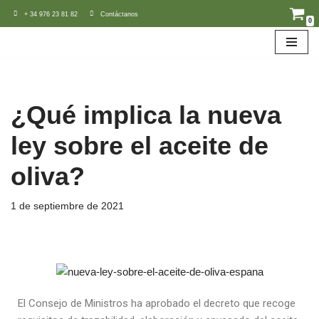
+ 34 976 23 81 82
Contáctanos
0
Saltar
al
contenido
¿Qué implica la nueva
ley sobre el aceite de
oliva?
1 de septiembre de 2021
El Consejo de Ministros ha aprobado el decreto que recoge