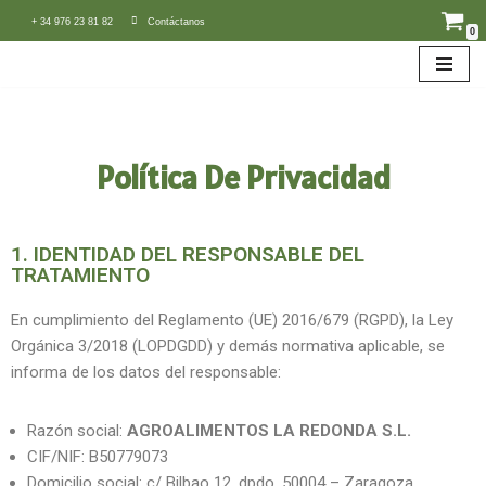
+ 34 976 23 81 82
Contáctanos
0
Saltar
al
contenido
Política De Privacidad
1. IDENTIDAD DEL RESPONSABLE DEL
TRATAMIENTO
En cumplimiento del Reglamento (UE) 2016/679 (RGPD), la Ley
Orgánica 3/2018 (LOPDGDD) y demás normativa aplicable, se
informa de los datos del responsable:
Razón social:
AGROALIMENTOS LA REDONDA S.L.
CIF/NIF: B50779073
Domicilio social: c/ Bilbao 12, dpdo. 50004 – Zaragoza