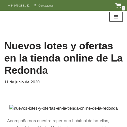
+ 34 976 23 81 82
Contáctanos
0
Saltar
al
contenido
Nuevos lotes y ofertas
en la tienda online de La
Redonda
11 de junio de 2020
Acompañamos nuestro repertorio habitual de botellas,